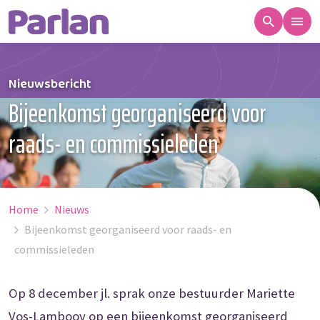
Nieuwsbericht
Bijeenkomst georganiseerd voor
raads- en commissieleden
Home
Nieuws
Bijeenkomst georganiseerd voor raads- en
commissieleden
Op 8 december jl. sprak onze bestuurder Mariette
Vos-Lambooy op een bijeenkomst georganiseerd