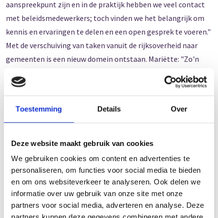
aanspreekpunt zijn en in de praktijk hebben we veel contact
met beleidsmedewerkers; toch vinden we het belangrijk om
kennis en ervaringen te delen en een open gesprek te voeren."
Met de verschuiving van taken vanuit de rijksoverheid naar
gemeenten is een nieuw domein ontstaan. Mariëtte: "Zo'n
transformatie kost tijd. Ondertussen willen we allemaal dat
kinderen en jongeren 'zo thuis als mogelijk kunnen
opgroeien'. Dat vraagt inzet van ons als organisaties, van
Toestemming
Details
Over
gemeenten, van het sociaal domein én het onderwijs, elk
vanuit z'n eigen rol maar met een gezamenlijk doel."
Deze website maakt gebruik van cookies
Wat Mariëtte betreft was de avond betekenisvol, niet in de
We gebruiken cookies om content en advertenties te
minste plaats door de grote betrokkenheid van de
personaliseren, om functies voor social media te bieden
aanwezigen. "Er werden veel échte vragen gesteld, dat viel
en om ons websiteverkeer te analyseren. Ook delen we
ons op. Wat ik daarmee bedoel? Kijk, als je weinig voorkennis
informatie over uw gebruik van onze site met onze
hebt, kun je ook niets vragen. Je kunt pas bepaalde zaken of
partners voor social media, adverteren en analyse. Deze
processen bevragen als je een bepaalde basis hebt. Ik vond
partners kunnen deze gegevens combineren met andere