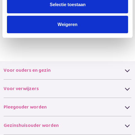
echt het verschil maken in het leven van mensen. Belangrijk
Selectie toestaan
en eervol werk, waar ik veel waardering voor heb."
Weigeren
(Bron: website gemeente Den Helder)
Voor ouders en gezin
Voor verwijzers
Pleegouder worden
Gezinshuisouder worden