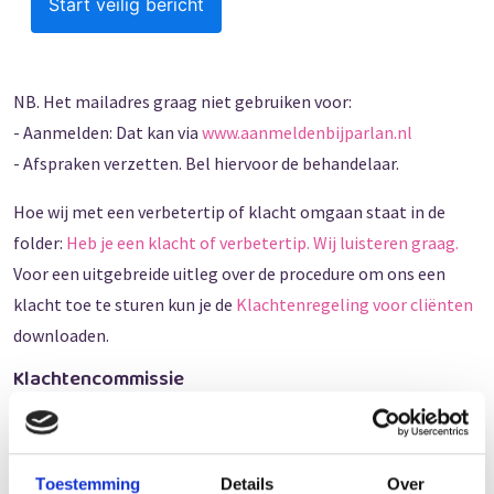
Start veilig bericht
NB. Het mailadres graag niet gebruiken voor:
- Aanmelden: Dat kan via
www.aanmeldenbijparlan.nl
- Afspraken verzetten. Bel hiervoor de behandelaar.
Hoe wij met een verbetertip of klacht omgaan staat in de
folder:
Heb je een klacht of verbetertip. Wij luisteren graag.
Voor een uitgebreide uitleg over de procedure om ons een
klacht toe te sturen kun je de
Klachtenregeling voor cliënten
downloaden.
Klachtencommissie
Als een gesprek over jouw klacht met de betreffende
medewerker, de leidinggevende of klachtenfunctionaris niet
tot een oplossing leidt, kun je een klacht indienen bij de
Toestemming
Details
Over