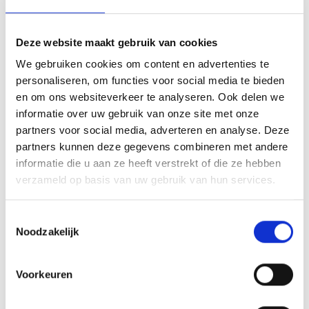
Klachtencommissie cliënten
.
Vertrouwenspersoon
Deze website maakt gebruik van cookies
We gebruiken cookies om content en advertenties te
personaliseren, om functies voor social media te bieden
Jeugdstem
is de organisatie van vertrouwenspersonen in de
en om ons websiteverkeer te analyseren. Ook delen we
informatie over uw gebruik van onze site met onze
jeugdzorg. Iedereen die te maken heeft met jeugdzorg of
partners voor social media, adverteren en analyse. Deze
Veilig Thuis en daar vragen over heeft, kan bij ons terecht voor
partners kunnen deze gegevens combineren met andere
informatie, advies of ondersteuning. Kinderen, jongeren en
informatie die u aan ze heeft verstrekt of die ze hebben
volwassenen kunnen met vragen of klachten naar een
verzameld op basis van uw gebruik van hun services.
vertrouwenspersoon. Ook helpt de vertrouwenspersoon met
het indienen van een klacht bij een klachtencommissie of bij
Toestemmingsselectie
het bezwaar maken bij de gemeente.
Noodzakelijk
Ondersteuning door de vertrouwenspersoon van Jeugdstem is
Voorkeuren
gratis. Jeugdstem is een zelfstandige stichting, de
vertrouwenspersonen zijn niet in dienst van een instelling