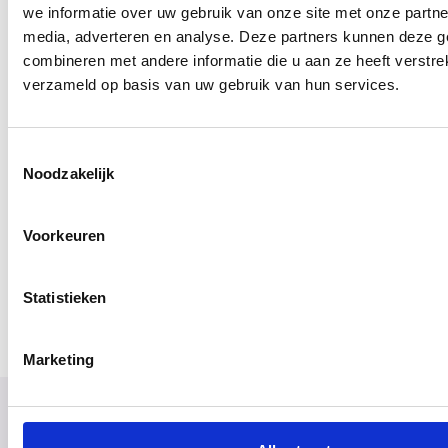
Direct naar...
we informatie over uw gebruik van onze site met onze partne
media, adverteren en analyse. Deze partners kunnen deze 
Lees ook: verlenging 18+
combineren met andere informatie die u aan ze heeft verstre
gezinshuisouder worden
verzameld op basis van uw gebruik van hun services.
Toestemmingsselectie
Henny is al ruim 12 jaar gezinshuisouder. Daarnaast is ze ook
Noodzakelijk
pleegouder. Ze schrijft over haar gezinshuis in een blog.
Allerlei onderwerpen komen aan de orde.
Voorkeuren
Statistieken
Marketing
Voor ouders en gezin