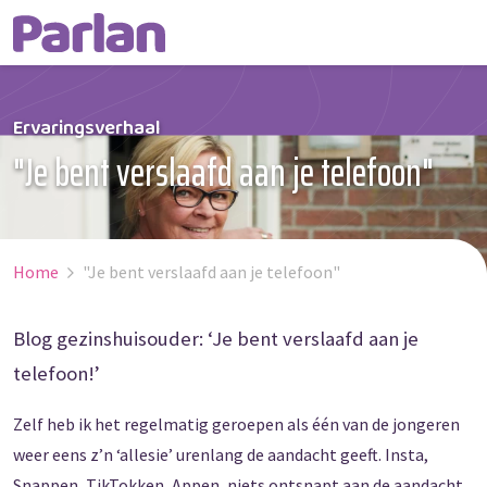
Ervaringsverhaal
"Je bent verslaafd aan je telefoon"
Home
"Je bent verslaafd aan je telefoon"
Blog gezinshuisouder: ‘Je bent verslaafd aan je
telefoon!’
Zelf heb ik het regelmatig geroepen als één van de jongeren
weer eens z’n ‘allesie’ urenlang de aandacht geeft. Insta,
Snappen, TikTokken, Appen, niets ontsnapt aan de aandacht.