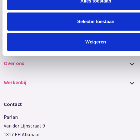
Alles toestaan
Voor verwijzers
Selectie toestaan
Pleegouder worden
Weigeren
Gezinshuisouder worden
Over ons
Werkenbij
Contact
Parlan
Van der Lijnstraat 9
1817 EH Alkmaar