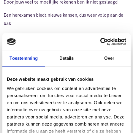
Door jouw veel te moeilijke rekenen ben ik niet geslaagd
Een herexamen biedt nieuwe kansen, dus weer volop aan de
bak
Bloed zweet en tranen kost me dat
Gelukkig heb ik thuis een privé leraar, die ervoor zorgt dat ik
het snap
Toestemming
Details
Over
Voor het slapen tel ik geen schaapjes, maar zijn er complete
sommen voorbij gekomen
Deze website maakt gebruik van cookies
We gebruiken cookies om content en advertenties te
Nu moet het toch zo zijn dat ik het examen goed door ga
personaliseren, om functies voor social media te bieden
komen
en om ons websiteverkeer te analyseren. Ook delen we
informatie over uw gebruik van onze site met onze
De dag breekt aan, het is nu echt zover om te presteren
partners voor social media, adverteren en analyse. Deze
partners kunnen deze gegevens combineren met andere
En dat het toch niet voor niets is geweest, al dat moeilijke
informatie die u aan ze heeft verstrekt of die ze hebben