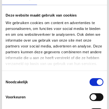
Tom Horn, voorzitter van de Raad van Toezicht, licht toe:
“De afgelopen periode heeft Peter laten zien dat hij koersvast
Deze website maakt gebruik van cookies
en verbindend kan sturen. Onder zijn leiding is Parlan op weg
naar financieel herstel en een organisatie die wendbaar
We gebruiken cookies om content en advertenties te
personaliseren, om functies voor social media te bieden
inspeelt op een snel veranderende omgeving. Wij hebben er
en om ons websiteverkeer te analyseren. Ook delen we
alle vertrouwen in dat hij, samen met de medewerkers, deze
informatie over uw gebruik van onze site met onze
lijn de komende jaren voortzet.”
partners voor social media, adverteren en analyse. Deze
partners kunnen deze gegevens combineren met andere
Peter van Wijk reageert op zijn herbenoeming:
informatie die u aan ze heeft verstrekt of die ze hebben
“Ik ben trots op de stappen die we samen hebben gezet. De
verzameld op basis van uw gebruik van hun services.
komende jaren wil ik verder bouwen aan een stabiele
organisatie die kinderen en gezinnen de best mogelijke
Toestemmingsselectie
ondersteuning biedt, ook in een complexe en veranderende
Noodzakelijk
samenleving.”
Voorkeuren
Met deze herbenoeming kiest Parlan voor continuïteit en
stabiliteit in een tijd waarin de jeugdzorgsector onder druk