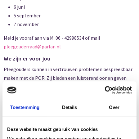
6 juni
5 september
7 november
Meld je vooraf aan via M. 06 - 42998534 of mail
pleegouderraad@parlan.nl
We zijn er voor jou
Pleegouders kunnen in vertrouwen problemen bespreekbaar
maken met de POR. Zij bieden een luisterend oor en geven
advies. De POR is er voor alle (netwerk-)pleegouders van
Parlan. Je kunt ons bereiken op
pleegouderraad@parlan.nl
Mailinglijst Pleegouderraad (POR)
Toestemming
Details
Over
Wij willen graag in contact komen met pleegouders van
Parlan. Zo kunnen wij je snel informeren over tips en
Deze website maakt gebruik van cookies
activiteiten die wij als POR voor jou van belang vinden. De
We gebruiken cookies om content en advertenties te