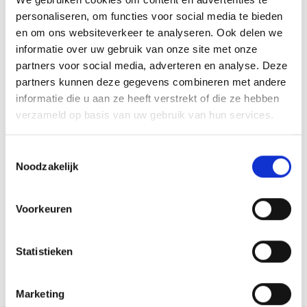
voorzitter beheert de gegevens en ze worden alleen voor dit
personaliseren, om functies voor social media te bieden
doeleinde gebruikt.
en om ons websiteverkeer te analyseren. Ook delen we
informatie over uw gebruik van onze site met onze
Aanmelden:
pleegouderraad@parlan.nl
partners voor social media, adverteren en analyse. Deze
Geef in de mail aan dat je inschreven staat als pleegouder bij
partners kunnen deze gegevens combineren met andere
Parlan en dat je toestemming geeft voor inschrijving in het
informatie die u aan ze heeft verstrekt of die ze hebben
verzameld op basis van uw gebruik van hun services.
mailingbestand van de Pleegouderraad.
Documenten
Toestemmingsselectie
Noodzakelijk
Jaarverslag 2022
Medezeggenschapsregeling
Huishoudelijk reglement
Voorkeuren
Samenwerkingsovereenkomst Pleegouderraad
Statistieken
Marketing